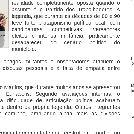
realidade completamente oposta quando o
assunto é o Partido dos Trabalhadores. A
legenda, que durante as décadas de 80 e 90
teve forte protagonismo político local, com
candidaturas competitivas, vereadores
eleitos e intensa militância, praticamente
com
desapareceu do cenário político do
município.
P
, antigos militantes e observadores atribuem o
S
 disputas pessoais e à falta de empatia entre
.
M
 Martins, que durante muitos anos se apresentou
f
unápolis. Segundo avaliações internas, o
 dificuldade de articulação política acabaram
te dentro da própria legenda. Outros integrantes
o caminho, ampliando ainda mais as divisões
V
rminado momento tentou reestruturar o partido no