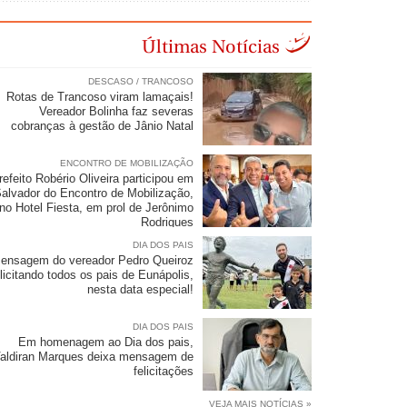
Últimas Notícias
DESCASO / TRANCOSO
Rotas de Trancoso viram lamaçais!
Vereador Bolinha faz severas
cobranças à gestão de Jânio Natal
ENCONTRO DE MOBILIZAÇÃO
refeito Robério Oliveira participou em
alvador do Encontro de Mobilização,
no Hotel Fiesta, em prol de Jerônimo
Rodrigues
DIA DOS PAIS
ensagem do vereador Pedro Queiroz
elicitando todos os pais de Eunápolis,
nesta data especial!
DIA DOS PAIS
Em homenagem ao Dia dos pais,
aldiran Marques deixa mensagem de
felicitações
VEJA MAIS NOTÍCIAS »