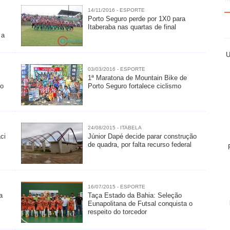
14/11/2016 - ESPORTE
Porto Seguro perde por 1X0 para
Itaberaba nas quartas de final
 a
U
03/03/2016 - ESPORTE
1ª Maratona de Mountain Bike de
ro
Porto Seguro fortalece ciclismo
24/08/2015 - ITABELA
ci
Júnior Dapé decide parar construção
de quadra, por falta recurso federal
16/07/2015 - ESPORTE
a
Taça Estado da Bahia: Seleção
Eunapolitana de Futsal conquista o
respeito do torcedor