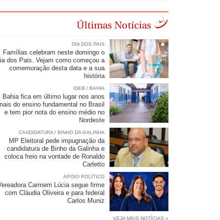
Últimas Notícias
DIA DOS PAIS
Famílias celebram neste domingo o
ia dos Pais. Vejam como começou a
comemoração desta data e a sua
história
IDEB / BAHIA
Bahia fica em último lugar nos anos
inais do ensino fundamental no Brasil
e tem pior nota do ensino médio no
Nordeste
CANDIDATURA / BINHO DA GALINHA
MP Eleitoral pede impugnação da
candidatura de Binho da Galinha e
coloca freio na vontade de Ronaldo
Carletto
APOIO POLÍTICO
Vereadora Carmem Lúcia segue firme
com Cláudia Oliveira e para federal
Carlos Muniz
VEJA MAIS NOTÍCIAS »