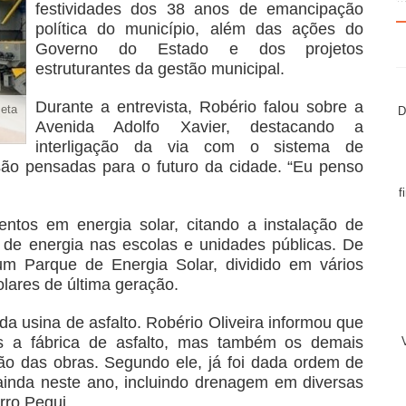
festividades dos 38 anos de emancipação
política do município, além das ações do
Governo do Estado e dos projetos
estruturantes da gestão municipal.
Durante a entrevista, Robério falou sobre a
zeta
D
Avenida Adolfo Xavier, destacando a
interligação da via com o sistema de
ão pensadas para o futuro da cidade. “Eu penso
f
entos em energia solar, citando a instalação de
s de energia nas escolas e unidades públicas. De
um Parque de Energia Solar, dividido em vários
olares de última geração.
da usina de asfalto. Robério Oliveira informou que
as a fábrica de asfalto, mas também os demais
o das obras. Segundo ele, já foi dada ordem de
ainda neste ano, incluindo drenagem em diversas
rro Pequi.