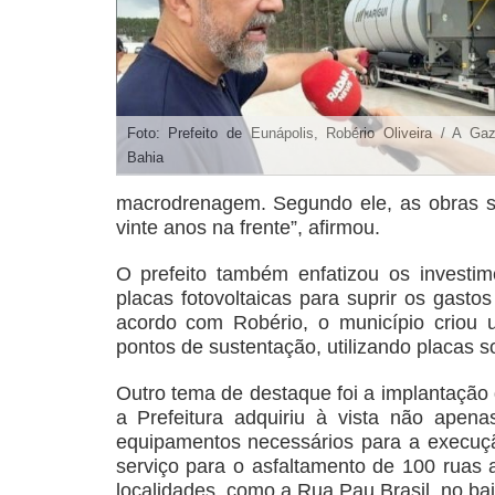
Foto: Prefeito de Eunápolis, Robério Oliveira / A Ga
Bahia
macrodrenagem. Segundo ele, as obras s
vinte anos na frente”, afirmou.
O prefeito também enfatizou os investim
placas fotovoltaicas para suprir os gasto
acordo com Robério, o município criou 
pontos de sustentação, utilizando placas s
Outro tema de destaque foi a implantação 
a Prefeitura adquiriu à vista não apen
equipamentos necessários para a execuçã
serviço para o asfaltamento de 100 ruas 
localidades, como a Rua Pau Brasil, no bai