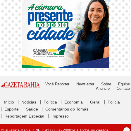
Você Repórter
Newsletter
Sobre
Equipe
Anuncie
Contato
Início
Notícias
Política
Economia
Geral
Polícia
Esporte
Saúde
Comentários do Tomás
Reportagem Especial
Impresso
© aGazeta Bahia. CNPJ: 42.686.865/0001-01 Todos os direitos