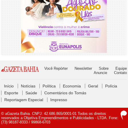
Você Repórter
Newsletter
Sobre
Equipe
Anuncie
Contato
Início
Notícias
Política
Economia
Geral
Polícia
Esporte
Saúde
Comentários do Tomás
Reportagem Especial
Impresso
© aGazeta Bahia. CNPJ: 42.686.865/0001-01 Todos os direitos
reservados a Objetiva Empreendimentos e Publicidades - LTDA. Fone:
(73) 98187-8333 / 99868-6703